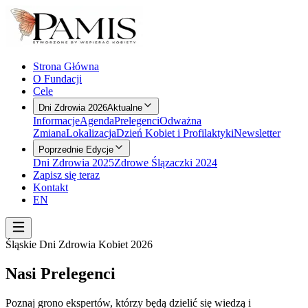
Strona Główna
O Fundacji
Cele
Dni Zdrowia 2026
Aktualne
Informacje
Agenda
Prelegenci
Odważna
Zmiana
Lokalizacja
Dzień Kobiet i Profilaktyki
Newsletter
Poprzednie Edycje
Dni Zdrowia 2025
Zdrowe Ślązaczki 2024
Zapisz się teraz
Kontakt
EN
Śląskie Dni Zdrowia Kobiet 2026
Nasi Prelegenci
Poznaj grono ekspertów, którzy będą dzielić się wiedzą i