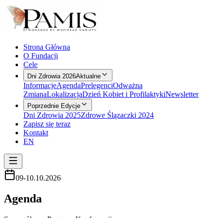
Strona Główna
O Fundacji
Cele
Dni Zdrowia 2026
Aktualne
Informacje
Agenda
Prelegenci
Odważna
Zmiana
Lokalizacja
Dzień Kobiet i Profilaktyki
Newsletter
Poprzednie Edycje
Dni Zdrowia 2025
Zdrowe Ślązaczki 2024
Zapisz się teraz
Kontakt
EN
09-10.10.2026
Agenda