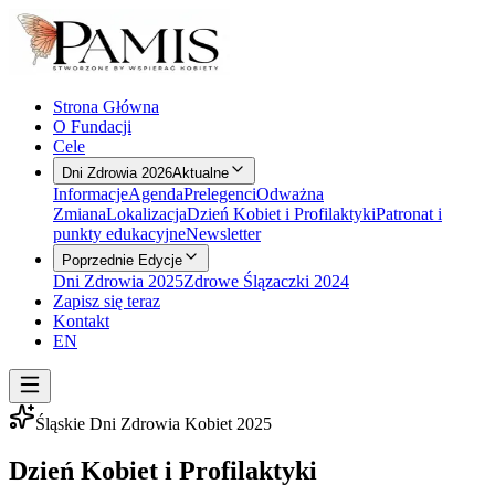
Strona Główna
O Fundacji
Cele
Dni Zdrowia 2026
Aktualne
Informacje
Agenda
Prelegenci
Odważna
Zmiana
Lokalizacja
Dzień Kobiet i Profilaktyki
Patronat i
punkty edukacyjne
Newsletter
Poprzednie Edycje
Dni Zdrowia 2025
Zdrowe Ślązaczki 2024
Zapisz się teraz
Kontakt
EN
Śląskie Dni Zdrowia Kobiet 2025
Dzień Kobiet i Profilaktyki