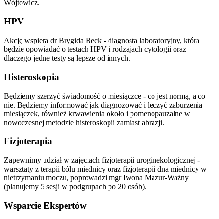
Wójtowicz.
HPV
Akcję wspiera dr Brygida Beck - diagnosta laboratoryjny, która
będzie opowiadać o testach HPV i rodzajach cytologii oraz
dlaczego jedne testy są lepsze od innych.
Histeroskopia
Będziemy szerzyć świadomość o miesiączce - co jest normą, a co
nie. Będziemy informować jak diagnozować i leczyć zaburzenia
miesiączek, również krwawienia około i pomenopauzalne w
nowoczesnej metodzie histeroskopii zamiast abrazji.
Fizjoterapia
Zapewnimy udział w zajęciach fizjoterapii uroginekologicznej -
warsztaty z terapii bólu miednicy oraz fizjoterapii dna miednicy w
nietrzymaniu moczu, poprowadzi mgr Iwona Mazur-Ważny
(planujemy 5 sesji w podgrupach po 20 osób).
Wsparcie Ekspertów