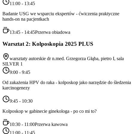
11:00 - 13:45
Badanie USG we wsparciu ekspertów - ćwiczenia praktyczne
hands-on na pacjentkach
13:45 - 14:45
Przerwa obiadowa
Warsztat 2: Kolposkopia 2025 PLUS
warsztaty autorskie dr n.med. Grzegorza Głąba, pietro I, sala
SILVER 1
9:00 - 9:45
Od zakażenia HPV do raka - kolposkop jako narzędzie do śledzenia
karcinogenezy
9:45 - 10:30
Kolposkop w gabinecie ginekologa - po co mi to?
10:30 - 11:00
Przerwa kawowa
11:00 - 11:45