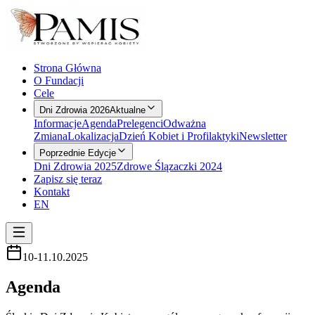
Strona Główna
O Fundacji
Cele
Dni Zdrowia 2026
Aktualne
Informacje
Agenda
Prelegenci
Odważna
Zmiana
Lokalizacja
Dzień Kobiet i Profilaktyki
Newsletter
Poprzednie Edycje
Dni Zdrowia 2025
Zdrowe Ślązaczki 2024
Zapisz się teraz
Kontakt
EN
10-11.10.2025
Agenda